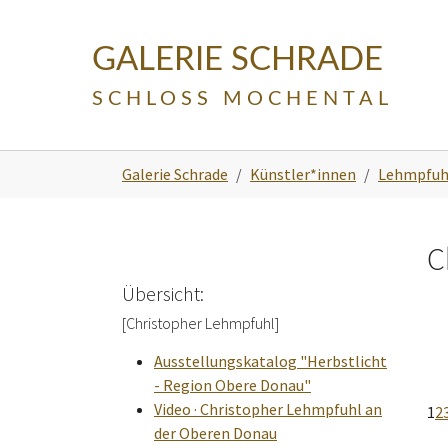
Skip to main navigation
Zum Hauptinhalt springen
Skip to page footer
GALERIE SCHRADE
SCHLOSS MOCHENTAL
Sie sind hier:
Galerie Schrade
Künstler*innen
Lehmpfuhl
C
Übersicht:
[Christopher Lehmpfuhl]
Ausstellungskatalog "Herbstlicht
- Region Obere Donau"
Video · Christopher Lehmpfuhl an
1
2
der Oberen Donau