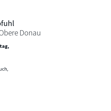
fuhl
n Obere Donau
tag,
,
uch,