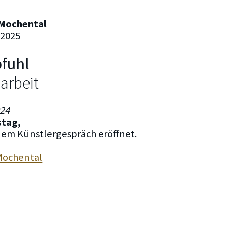
Mochental
 2025
fuhl
arbeit
024
tag,
nem Künstlergespräch eröffnet.
Mochental