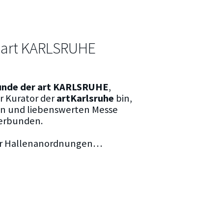
n art KARLSRUHE
eunde der art KARLSRUHE
,
r Kurator der
artKarlsruhe
bin,
gen und liebenswerten Messe
verbunden.
der Hallenanordnungen…