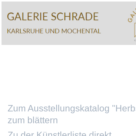
Zum Ausstellungskatalog "Herbs
zum blättern
Zu der Künstlerliste direkt