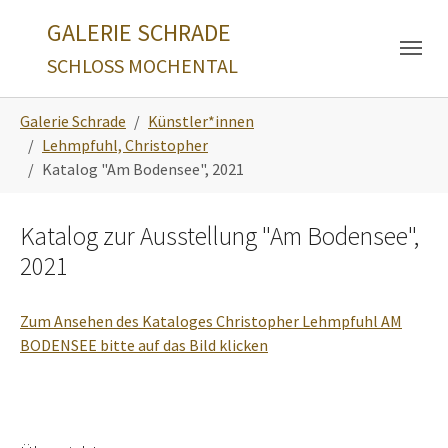
Skip to main navigation
Zum Hauptinhalt springen
Skip to page footer
GALERIE SCHRADE
SCHLOSS MOCHENTAL
Sie sind hier:
Galerie Schrade
Künstler*innen
Lehmpfuhl, Christopher
Katalog "Am Bodensee", 2021
Katalog zur Ausstellung "Am Bodensee",
2021
Zum Ansehen des Kataloges Christopher Lehmpfuhl AM
BODENSEE bitte auf das Bild klicken