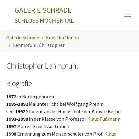
Skip to main navigation
Zum Hauptinhalt springen
Skip to page footer
GALERIE SCHRADE
SCHLOSS MOCHENTAL
Sie sind hier:
Galerie Schrade
Künstler*innen
Lehmpfuhl, Christopher
Christopher Lehmpfuhl
Biografie
1972
in Berlin geboren
1985-1992
Malunterricht bei Wolfgang Prehm
seit
1992
Student an der Hochschule der Künste Berlin
1993-1998
in der Klasse von Professor
Klaus Fußmann
1997
Malreise nach Australien
1998
Ernennung zum Meisterschüler von Prof.
Klaus