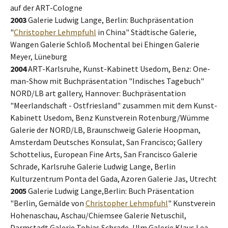
auf der ART-Cologne
2003
Galerie Ludwig Lange, Berlin: Buchpräsentation
"
Christopher Lehmpfuhl
in China" Städtische Galerie,
Wangen Galerie Schloß Mochental bei Ehingen Galerie
Meyer, Lüneburg
2004
ART-Karlsruhe, Kunst-Kabinett Usedom, Benz: One-
man-Show mit Buchpräsentation "Indisches Tagebuch"
NORD/LB art gallery, Hannover: Buchpräsentation
"Meerlandschaft - Ostfriesland" zusammen mit dem Kunst-
Kabinett Usedom, Benz Kunstverein Rotenburg/Wümme
Galerie der NORD/LB, Braunschweig Galerie Hoopman,
Amsterdam Deutsches Konsulat, San Francisco; Gallery
Schottelius, European Fine Arts, San Francisco Galerie
Schrade, Karlsruhe Galerie Ludwig Lange, Berlin
Kulturzentrum Ponta del Gada, Azoren Galerie Jas, Utrecht
2005
Galerie Ludwig Lange,Berlin: Buch Präsentation
"Berlin, Gemälde von
Christopher Lehmpfuhl
" Kunstverein
Hohenaschau, Aschau/Chiemsee Galerie Netuschil,
Darmstadt Galerie Tobias Schrade, Ulm Galerie Klaus Lea,