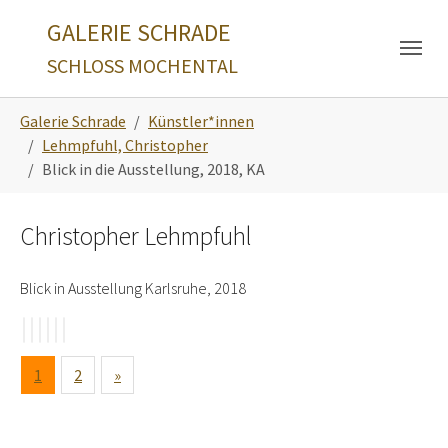
Skip to main navigation
Zum Hauptinhalt springen
Skip to page footer
GALERIE SCHRADE
SCHLOSS MOCHENTAL
Sie sind hier:
Galerie Schrade
Künstler*innen
Lehmpfuhl, Christopher
Blick in die Ausstellung, 2018, KA
Christopher Lehmpfuhl
Blick in Ausstellung Karlsruhe, 2018
1
2
»