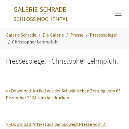
Skip to main navigation
Zum Hauptinhalt springen
Skip to page footer
GALERIE SCHRADE
SCHLOSS MOCHENTAL
Sie sind hier:
Galerie Schrade
Die Galerie
Presse
Pressespiegel
Christopher Lehmpfuhl
Pressespiegel - Christopher Lehmpfuhl
>>Download: Artikel aus der Schwäbischen Zeitung vom 05.
Dezember 2024 zum Ausdrucken
>>Download: Artikel aus der Südwest Presse vom 3.