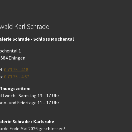
wald Karl Schrade
alerie Schrade • Schloss Mochental
ochental 1
9584 Ehingen
l.
0 73 75 - 418
x:
0 73 75 - 4 67
ffnungszeiten:
ittwoch– Samstag 13 – 17 Uhr
nn- und Feiertage 11 – 17 Uhr
alerie Schrade • Karlsruhe
urde Ende Mai 2026 geschlossen!