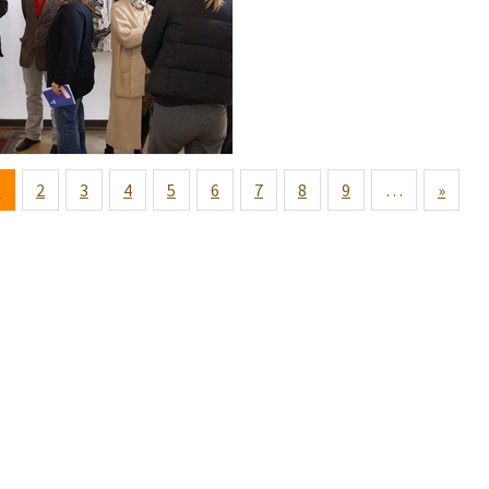
1
2
3
4
5
6
7
8
9
…
»