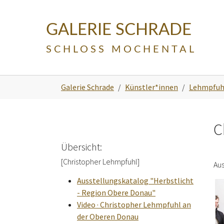
Skip to main navigation
Zum Hauptinhalt springen
Skip to page footer
GALERIE SCHRADE
SCHLOSS MOCHENTAL
Sie sind hier:
Galerie Schrade
Künstler*innen
Lehmpfuhl
C
Übersicht:
[Christopher Lehmpfuhl]
Aus
Ausstellungskatalog "Herbstlicht
- Region Obere Donau"
Video · Christopher Lehmpfuhl an
der Oberen Donau