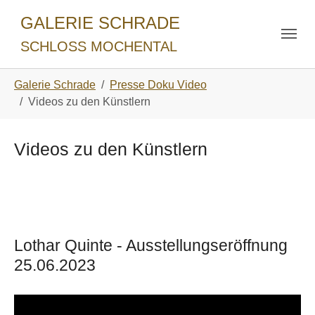
Skip to main navigation
Zum Hauptinhalt springen
Skip to page footer
GALERIE SCHRADE
SCHLOSS MOCHENTAL
Sie sind hier:
Galerie Schrade
Presse Doku Video
Videos zu den Künstlern
Videos zu den Künstlern
Lothar Quinte - Ausstellungseröffnung
25.06.2023