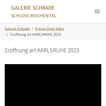
Skip to main navigation
Zum Hauptinhalt springen
Skip to page footer
GALERIE SCHRADE
SCHLOSS MOCHENTAL
Sie sind hier:
Galerie Schrade
Presse Doku Video
Eröffnung art KARLSRUHE 2023
Eröffnung art KARLSRUHE 2023