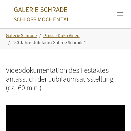
Skip to main navigation
Zum Hauptinhalt springen
Skip to page footer
GALERIE SCHRADE
SCHLOSS MOCHENTAL
Sie sind hier:
Galerie Schrade
Presse Doku Video
"50 Jahre-Jubiläum Galerie Schrade"
Videodokumentation des Festaktes
anlässlich der Jubiläumsausstellung
(ca. 60 min.)