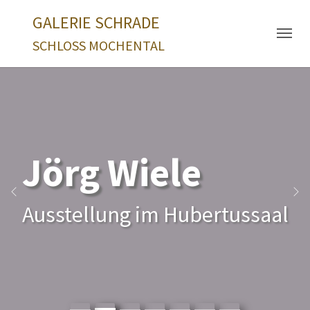
Skip to main navigation
Zum Hauptinhalt springen
Skip to page footer
GALERIE SCHRADE
SCHLOSS MOCHENTAL
Jörg Wiele
Zurück
We
Ausstellung im Hubertussaal