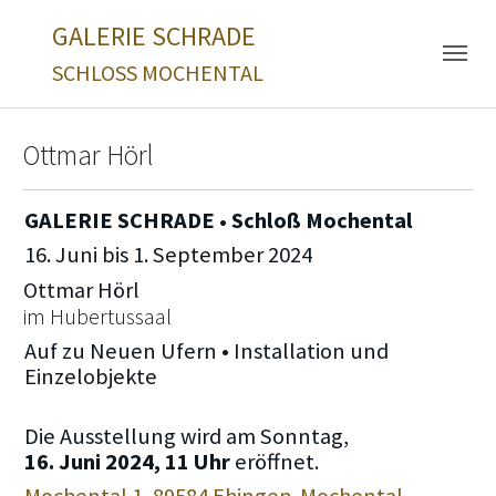
Skip to main navigation
Zum Hauptinhalt springen
Skip to page footer
GALERIE SCHRADE
SCHLOSS MOCHENTAL
Ottmar Hörl
GALERIE SCHRADE • Schloß Mochental
16. Juni bis 1. September 2024
Ottmar Hörl
im Hubertussaal
Auf zu Neuen Ufern • Installation und
Einzelobjekte
Die Ausstellung wird am Sonntag,
16. Juni 2024, 11 Uhr
eröffnet.
Mochental 1, 89584 Ehingen-Mochental