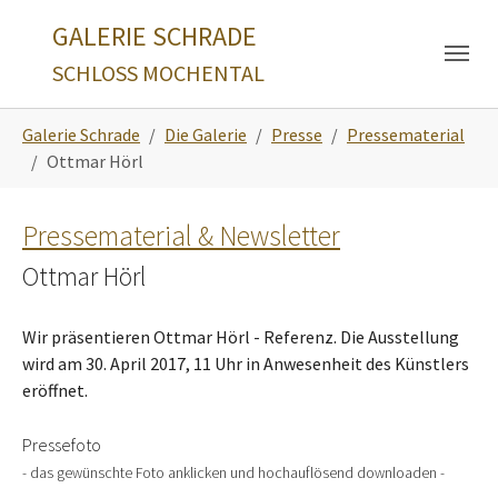
Skip to main navigation
Zum Hauptinhalt springen
Skip to page footer
GALERIE SCHRADE
SCHLOSS MOCHENTAL
Sie sind hier:
Galerie Schrade
Die Galerie
Presse
Pressematerial
Ottmar Hörl
Pressematerial & Newsletter
Ottmar Hörl
Wir präsentieren Ottmar Hörl - Referenz. Die Ausstellung
wird am 30. April 2017, 11 Uhr in Anwesenheit des Künstlers
eröffnet.
Pressefoto
- das gewünschte Foto anklicken und hochauflösend downloaden -