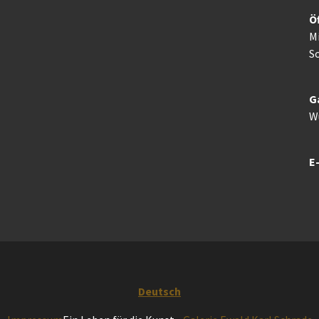
Ö
M
So
G
W
E-
Deutsch