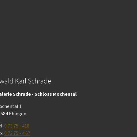
wald Karl Schrade
alerie Schrade • Schloss Mochental
ochental 1
9584 Ehingen
l.
0 73 75 - 418
x:
0 73 75 - 4 67