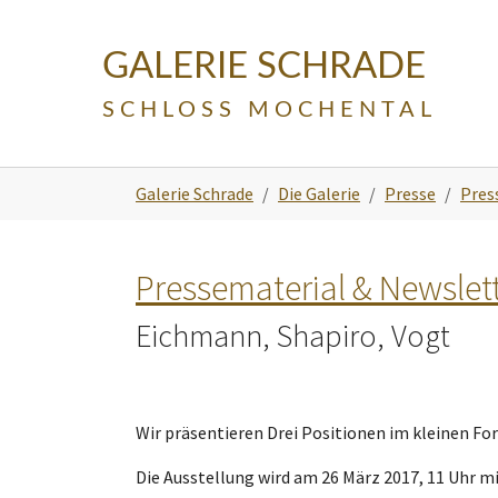
Skip to main navigation
Zum Hauptinhalt springen
Skip to page footer
GALERIE SCHRADE
SCHLOSS MOCHENTAL
Sie sind hier:
Galerie Schrade
Die Galerie
Presse
Pres
Pressematerial & Newslet
Eichmann, Shapiro, Vogt
Wir präsentieren Drei Positionen im kleinen Fo
Die Ausstellung wird am 26 März 2017, 11 Uhr m