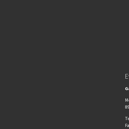
E
G
M
8
Te
Fa