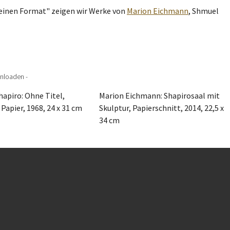
leinen Format" zeigen wir Werke von
Marion Eichmann
, Shmuel
nloaden -
apiro: Ohne Titel,
Marion Eichmann: Shapirosaal mit
Papier, 1968, 24 x 31 cm
Skulptur, Papierschnitt, 2014, 22,5 x
34 cm