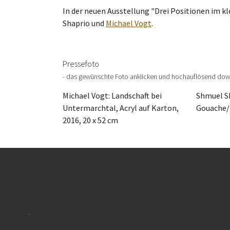
In der neuen Ausstellung "Drei Positionen im k
Shaprio und
Michael Vogt
.
Pressefoto
- das gewünschte Foto anklicken und hochauflösend dow
Michael Vogt: Landschaft bei
Shmuel Sh
Untermarchtal, Acryl auf Karton,
Gouache/ 
2016, 20 x 52 cm