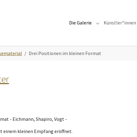
Die Galerie
Künstler*innen
Submenu for "Die G
sematerial
Drei Positionen im kleinen Format
ter
rmat - Eichmann, Shapiro, Vogt -
it einem kleinen Empfang eröffnet.