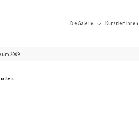
Die Galerie
Künstler*innen
Submenu for "Die G
e um 2009
halten.