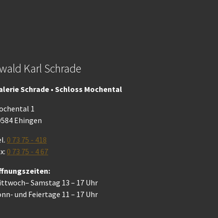
wald Karl Schrade
alerie Schrade • Schloss Mochental
ochental 1
9584 Ehingen
l.
0 73 75 - 418
x:
0 73 75 - 4 67
ffnungszeiten:
ittwoch– Samstag 13 – 17 Uhr
nn- und Feiertage 11 – 17 Uhr