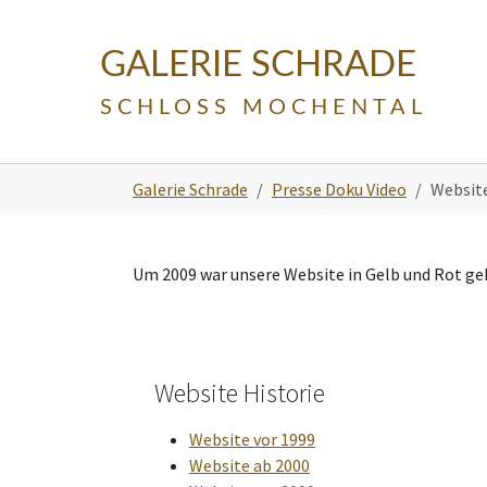
Skip to main navigation
Zum Hauptinhalt springen
Skip to page footer
GALERIE SCHRADE
SCHLOSS MOCHENTAL
Sie sind hier:
Galerie Schrade
Presse Doku Video
Websit
Um 2009 war unsere Website in Gelb und Rot ge
Website Historie
Website vor 1999
Website ab 2000