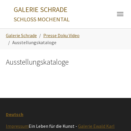
Skip to main navigation
Zum Hauptinhalt springen
Skip to page footer
GALERIE SCHRADE
SCHLOSS MOCHENTAL
Sie sind hier:
Galerie Schrade
Presse Doku Video
Ausstellungskataloge
Ausstellungskataloge
Deutsch
Impressum
Ein Leben für die Kunst -
Galerie Ewald Karl