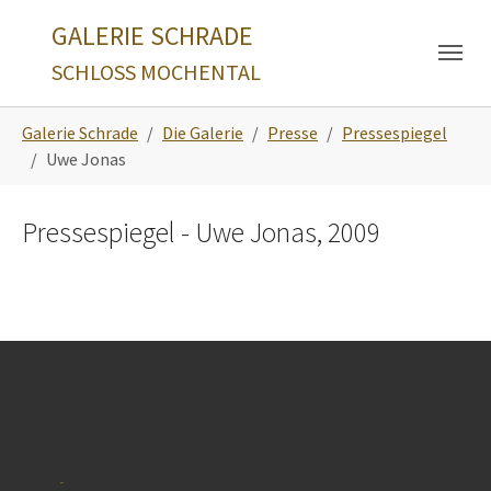
Skip to main navigation
Zum Hauptinhalt springen
Skip to page footer
GALERIE SCHRADE
SCHLOSS MOCHENTAL
Sie sind hier:
Galerie Schrade
Die Galerie
Presse
Pressespiegel
Uwe Jonas
Pressespiegel - Uwe Jonas, 2009