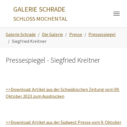
Skip to main navigation
Zum Hauptinhalt springen
Skip to page footer
GALERIE SCHRADE
SCHLOSS MOCHENTAL
Sie sind hier:
Galerie Schrade
Die Galerie
Presse
Pressespiegel
Siegfried Kreitner
Pressespiegel - Siegfried Kreitner
>>Download: Artikel aus der Schwäbischen Zeitung vom 09.
Oktober 2023 zum Ausdrucken
>>Download: Artikel aus der Südwest Presse vom 9. Oktober