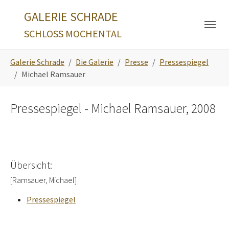
Skip to main navigation
Zum Hauptinhalt springen
Skip to page footer
GALERIE SCHRADE
SCHLOSS MOCHENTAL
Sie sind hier:
Galerie Schrade
Die Galerie
Presse
Pressespiegel
Michael Ramsauer
Pressespiegel - Michael Ramsauer, 2008
Übersicht:
[Ramsauer, Michael]
Pressespiegel