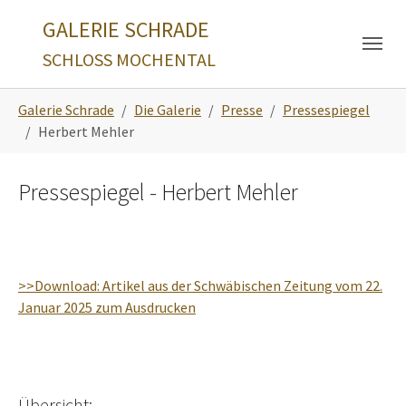
Skip to main navigation
Zum Hauptinhalt springen
Skip to page footer
GALERIE SCHRADE
SCHLOSS MOCHENTAL
Sie sind hier:
Galerie Schrade
Die Galerie
Presse
Pressespiegel
Herbert Mehler
Pressespiegel - Herbert Mehler
>>Download: Artikel aus der Schwäbischen Zeitung vom 22.
Januar 2025 zum Ausdrucken
Übersicht: