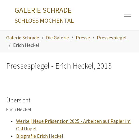
Skip to main navigation
Zum Hauptinhalt springen
Skip to page footer
GALERIE SCHRADE
SCHLOSS MOCHENTAL
Sie sind hier:
Galerie Schrade
Die Galerie
Presse
Pressespiegel
Erich Heckel
Pressespiegel - Erich Heckel, 2013
Übersicht:
Erich Heckel
Werke | Neue Präsention 2025 - Arbeiten auf Papier im
Ostflügel
Biografie Erich Heckel