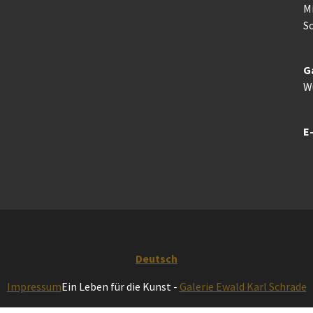
M
So
G
W
E-
Deutsch
Impressum
Ein Leben für die Kunst -
Galerie Ewald Karl Schrade