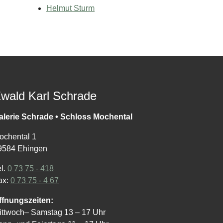
Helmut Sturm
wald Karl Schrade
alerie Schrade • Schloss Mochental
ochental 1
9584 Ehingen
el.
0 73 75 - 418
ax:
0 73 75 - 4 67
ffnungszeiten:
ittwoch– Samstag 13 – 17 Uhr