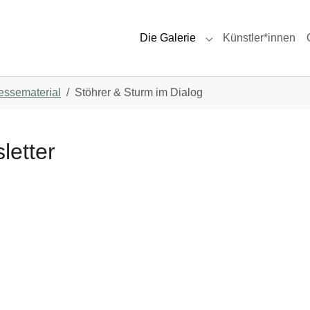
Die Galerie
Künstler*innen
Submenu for "Die Ga
essematerial
Stöhrer & Sturm im Dialog
letter
g