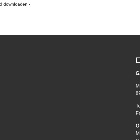
nd downloaden -
E
G
M
8
T
F
Ö
M