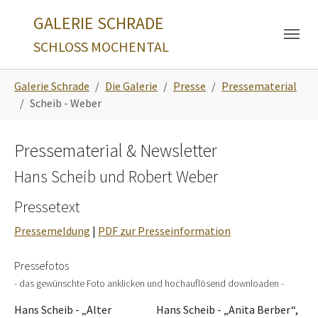
Skip to main navigation
Zum Hauptinhalt springen
Skip to page footer
GALERIE SCHRADE
SCHLOSS MOCHENTAL
Sie sind hier:
Galerie Schrade
Die Galerie
Presse
Pressematerial
Scheib - Weber
Pressematerial & Newsletter
Hans Scheib und Robert Weber
Pressetext
Pressemeldung
|
PDF zur Presseinformation
Pressefotos
- das gewünschte Foto anklicken und hochauflösend downloaden -
Hans Scheib - „Alter
Hans Scheib - „Anita Berber“,