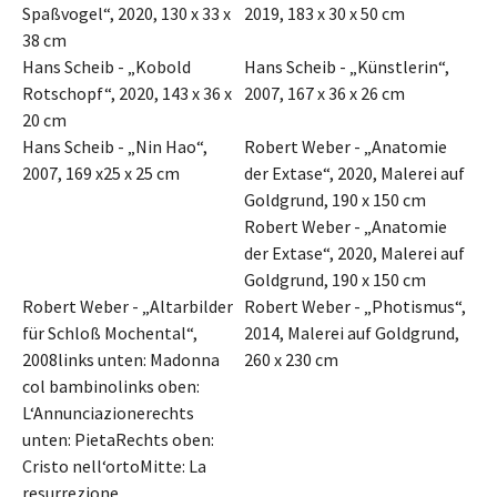
Spaßvogel“, 2020, 130 x 33 x
2019, 183 x 30 x 50 cm
38 cm
Hans Scheib - „Kobold
Hans Scheib - „Künstlerin“,
Rotschopf“, 2020, 143 x 36 x
2007, 167 x 36 x 26 cm
20 cm
Hans Scheib - „Nin Hao“,
Robert Weber - „Anatomie
2007, 169 x25 x 25 cm
der Extase“, 2020, Malerei auf
Goldgrund, 190 x 150 cm
Robert Weber - „Anatomie
der Extase“, 2020, Malerei auf
Goldgrund, 190 x 150 cm
Robert Weber - „Altarbilder
Robert Weber - „Photismus“,
für Schloß Mochental“,
2014, Malerei auf Goldgrund,
2008links unten: Madonna
260 x 230 cm
col bambinolinks oben:
L‘Annunciazionerechts
unten: PietaRechts oben:
Cristo nell‘ortoMitte: La
resurrezione