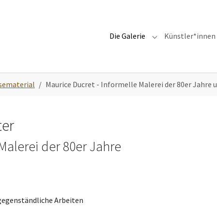
Die Galerie
Künstler*innen
Submenu for "Die G
sematerial
Maurice Ducret - Informelle Malerei der 80er Jahre
ter
Malerei der 80er Jahre
 gegenständliche Arbeiten