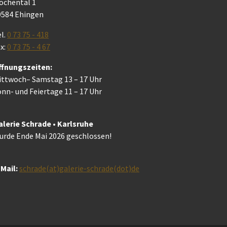
ochental 1
9584 Ehingen
l.
0 73 75 - 418
x:
0 73 75 - 4 67
ffnungszeiten:
ittwoch– Samstag 13 – 17 Uhr
nn- und Feiertage 11 – 17 Uhr
alerie Schrade • Karlsruhe
urde Ende Mai 2026 geschlossen!
Mail:
schrade(at)galerie-schrade(dot)de