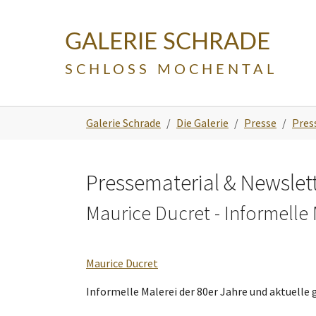
Skip to main navigation
Zum Hauptinhalt springen
Skip to page footer
GALERIE SCHRADE
SCHLOSS MOCHENTAL
Sie sind hier:
Galerie Schrade
Die Galerie
Presse
Pres
Pressematerial & Newslet
Maurice Ducret - Informelle 
Maurice Ducret
Informelle Malerei der 80er Jahre und aktuelle