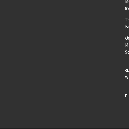
M
8
Te
Fa
Ö
M
So
G
W
E-