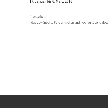
17. Januar bis 6. März 2016
Pressefoto
- das gewünschte Foto anklicken und hochauflösend dow