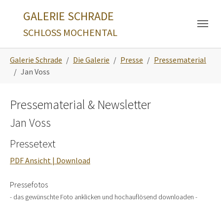
Skip to main navigation
Zum Hauptinhalt springen
Skip to page footer
GALERIE SCHRADE
SCHLOSS MOCHENTAL
Sie sind hier:
Galerie Schrade
Die Galerie
Presse
Pressematerial
Jan Voss
Pressematerial & Newsletter
Jan Voss
Pressetext
PDF Ansicht | Download
Pressefotos
- das gewünschte Foto anklicken und hochauflösend downloaden -