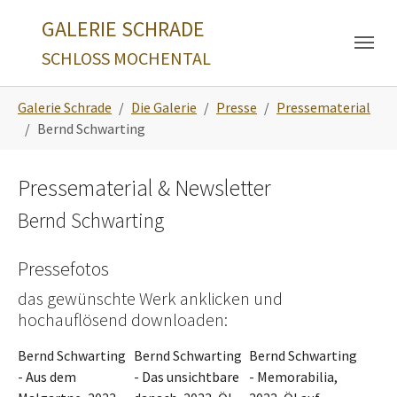
Skip to main navigation
Zum Hauptinhalt springen
Skip to page footer
GALERIE SCHRADE
SCHLOSS MOCHENTAL
Sie sind hier:
Galerie Schrade
Die Galerie
Presse
Pressematerial
Bernd Schwarting
Pressematerial & Newsletter
Bernd Schwarting
Pressefotos
das gewünschte Werk anklicken und
hochauflösend downloaden:
Bernd Schwarting
Bernd Schwarting
Bernd Schwarting
- Aus dem
- Das unsichtbare
- Memorabilia,