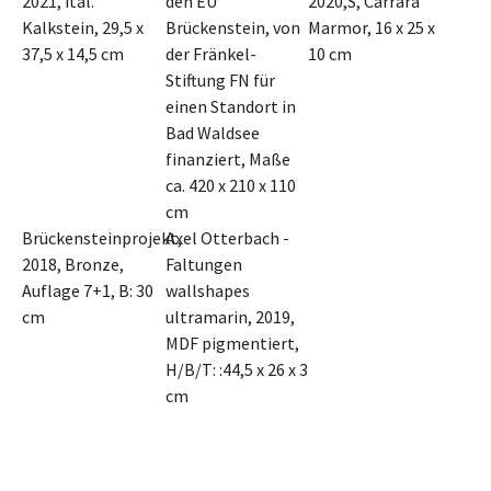
2021, ital.
den EU
2020,S, Carrara
Kalkstein, 29,5 x
Brückenstein, von
Marmor, 16 x 25 x
37,5 x 14,5 cm
der Fränkel-
10 cm
Stiftung FN für
einen Standort in
Bad Waldsee
finanziert, Maße
ca. 420 x 210 x 110
cm
Brückensteinprojekt,
Axel Otterbach -
2018, Bronze,
Faltungen
Auflage 7+1, B: 30
wallshapes
cm
ultramarin, 2019,
MDF pigmentiert,
H/B/T: :44,5 x 26 x 3
cm