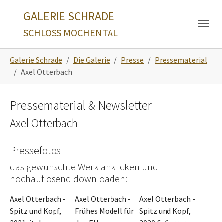
Skip to main navigation
Zum Hauptinhalt springen
Skip to page footer
GALERIE SCHRADE
SCHLOSS MOCHENTAL
Sie sind hier:
Galerie Schrade
Die Galerie
Presse
Pressematerial
Axel Otterbach
Pressematerial & Newsletter
Axel Otterbach
Pressefotos
das gewünschte Werk anklicken und
hochauflösend downloaden:
Axel Otterbach -
Axel Otterbach -
Axel Otterbach -
Spitz und Kopf,
Frühes Modell für
Spitz und Kopf,