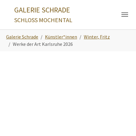
Skip to main navigation
Zum Hauptinhalt springen
Skip to page footer
GALERIE SCHRADE
SCHLOSS MOCHENTAL
Sie sind hier:
Galerie Schrade
Künstler*innen
Winter, Fritz
Werke der Art Karlsruhe 2026