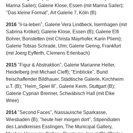
Marina Sailer); Galerie Klose, Essen (mit Marina Sailer);
"Das kleine Format", Art Galerie 7, Köln (B)
2016
"li-la-leben", Galerie Vera Lindbeck, Isernhagen (mit
Sabrina Krökel); Galerie Klose, Essen (B); Galerie Elfi
Bohrer, Bonstetten (mit Christa Mayrhofer, Karin Pliem);
Galerie Tobias Schrade, Ulm; Galerie Gering, Frankfurt
(mit Joerg Eyfferth, Clemens Erlenbach)
2015
"Figur & Abstraktion", Galerie Marianne Heller,
Heidelberg (mit Michael Cleff); "Einblicke", Bund
freischaffender Bildhauer, Städtische Galerie, Kirchheim
u.T. (B); "Heim_Spiel III", Galerie Keim, Stuttgart (B);
Galerie Cyprian Brenner, Schwäbisch Hall (mit Elke
Wree)
2014
"Second Faces", Nassauische Sparkasse,
Wiesbaden (B); "heute hier morgen dort", Stipendiaten
des Landkreises Esslingen, The Municipal Gallery,