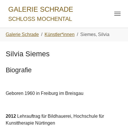
Skip to main navigation
Zum Hauptinhalt springen
Skip to page footer
GALERIE SCHRADE
SCHLOSS MOCHENTAL
Sie sind hier:
Galerie Schrade
Künstler*innen
Siemes, Silvia
Silvia Siemes
Biografie
Geboren 1960 in Freiburg im Breisgau
2012
Lehrauftrag für Bildhauerei, Hochschule für
Kunsttherapie Nürtingen