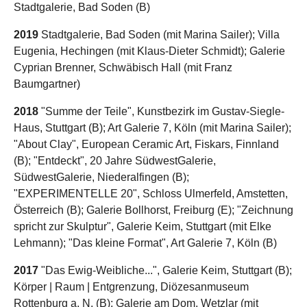
Stadtgalerie, Bad Soden (B)
2019
Stadtgalerie, Bad Soden (mit Marina Sailer); Villa
Eugenia, Hechingen (mit Klaus-Dieter Schmidt); Galerie
Cyprian Brenner, Schwäbisch Hall (mit Franz
Baumgartner)
2018
"Summe der Teile", Kunstbezirk im Gustav-Siegle-
Haus, Stuttgart (B); Art Galerie 7, Köln (mit Marina Sailer);
"About Clay", European Ceramic Art, Fiskars, Finnland
(B); "Entdeckt", 20 Jahre SüdwestGalerie,
SüdwestGalerie, Niederalfingen (B);
"EXPERIMENTELLE 20", Schloss Ulmerfeld, Amstetten,
Österreich (B); Galerie Bollhorst, Freiburg (E); "Zeichnung
spricht zur Skulptur", Galerie Keim, Stuttgart (mit Elke
Lehmann); "Das kleine Format", Art Galerie 7, Köln (B)
2017
"Das Ewig-Weibliche...", Galerie Keim, Stuttgart (B);
Körper | Raum | Entgrenzung, Diözesanmuseum
Rottenburg a. N. (B); Galerie am Dom, Wetzlar (mit