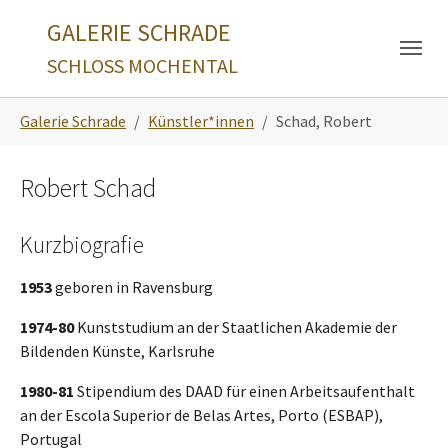
Skip to main navigation
Zum Hauptinhalt springen
Skip to page footer
GALERIE SCHRADE
SCHLOSS MOCHENTAL
Sie sind hier:
Galerie Schrade
Künstler*innen
Schad, Robert
Robert Schad
Kurzbiografie
1953
geboren in Ravensburg
1974-80
Kunststudium an der Staatlichen Akademie der
Bildenden Künste, Karlsruhe
1980-81
Stipendium des DAAD für einen Arbeitsaufenthalt
an der Escola Superior de Belas Artes, Porto (ESBAP),
Portugal