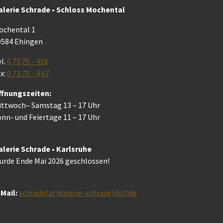
alerie Schrade • Schloss Mochental
ochental 1
9584 Ehingen
l.
0 73 75 - 418
x:
0 73 75 - 4 67
ffnungszeiten:
ittwoch– Samstag 13 – 17 Uhr
nn- und Feiertage 11 – 17 Uhr
alerie Schrade • Karlsruhe
urde Ende Mai 2026 geschlossen!
Mail:
schrade(at)galerie-schrade(dot)de