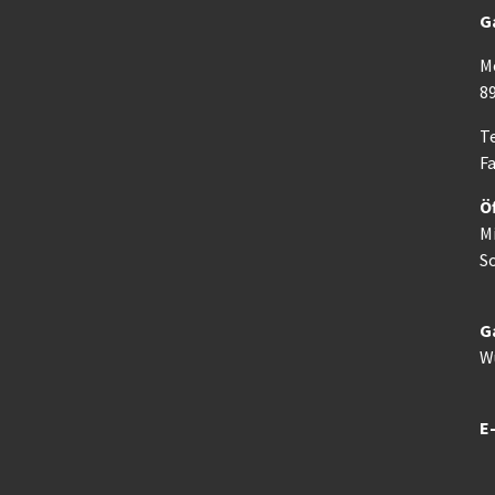
G
M
8
Te
Fa
Ö
M
So
G
W
E-