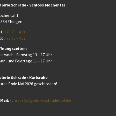
alerie Schrade • Schloss Mochental
ochental 1
9584 Ehingen
l.
0 73 75 - 418
x:
0 73 75 - 4 67
ffnungszeiten:
ittwoch– Samstag 13 – 17 Uhr
nn- und Feiertage 11 – 17 Uhr
alerie Schrade • Karlsruhe
urde Ende Mai 2026 geschlossen!
Mail:
schrade(at)galerie-schrade(dot)de