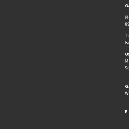
G
M
8
Te
Fa
Ö
M
So
G
W
E-