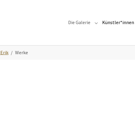
Die Galerie
Künstler*innen
Submenu for "Die G
Erik
Werke