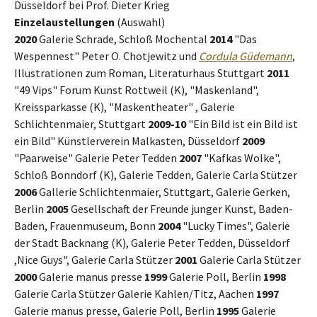
Düsseldorf bei Prof. Dieter Krieg
Einzelaustellungen
(Auswahl)
2020
Galerie Schrade, Schloß Mochental
2014
"Das
Wespennest" Peter O. Chotjewitz und
Cordula Güdemann
,
Illustrationen zum Roman, Literaturhaus Stuttgart
2011
"49 Vips" Forum Kunst Rottweil (K), "Maskenland",
Kreissparkasse (K), "Maskentheater" , Galerie
Schlichtenmaier, Stuttgart
2009-10
"Ein Bild ist ein Bild ist
ein Bild" Künstlerverein Malkasten, Düsseldorf
2009
"Paarweise" Galerie Peter Tedden
2007
"Kafkas Wolke",
Schloß Bonndorf (K), Galerie Tedden, Galerie Carla Stützer
2006
Gallerie Schlichtenmaier, Stuttgart, Galerie Gerken,
Berlin
2005
Gesellschaft der Freunde junger Kunst, Baden-
Baden, Frauenmuseum, Bonn
2004
"Lucky Times", Galerie
der Stadt Backnang (K), Galerie Peter Tedden, Düsseldorf
,Nice Guys", Galerie Carla Stützer
2001
Galerie Carla Stützer
2000
Galerie manus presse
1999
Galerie Poll, Berlin
1998
Galerie Carla Stützer Galerie Kahlen/Titz, Aachen
1997
Galerie manus presse, Galerie Poll, Berlin
1995
Galerie