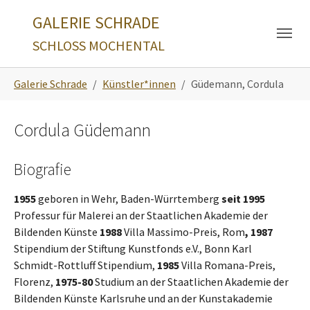
Skip to main navigation
Zum Hauptinhalt springen
Skip to page footer
GALERIE SCHRADE
SCHLOSS MOCHENTAL
Sie sind hier:
Galerie Schrade
Künstler*innen
Güdemann, Cordula
Cordula Güdemann
Biografie
1955
geboren in Wehr, Baden-Würrtemberg
seit 1995
Professur für Malerei an der Staatlichen Akademie der
Bildenden Künste
1988
Villa Massimo-Preis, Rom
, 1987
Stipendium der Stiftung Kunstfonds e.V., Bonn Karl
Schmidt-Rottluff Stipendium,
1985
Villa Romana-Preis,
Florenz,
1975-80
Studium an der Staatlichen Akademie der
Bildenden Künste Karlsruhe und an der Kunstakademie