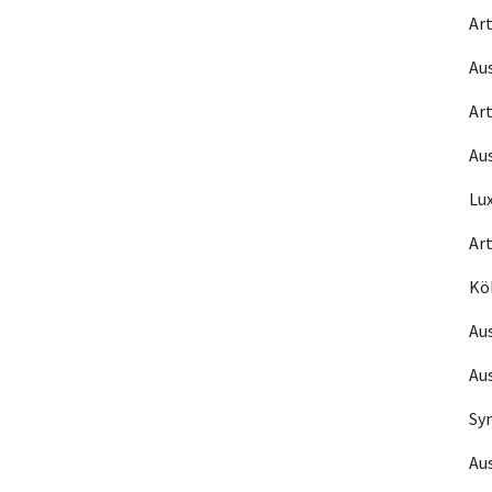
Art
Aus
Art
Au
Lu
Art
Köl
Au
Au
Sy
Au