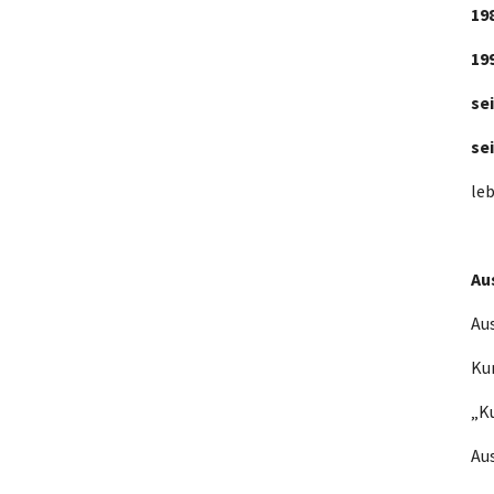
19
19
sei
sei
le
Au
Au
Ku
„K
Au