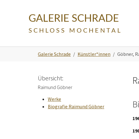
Skip to main navigation
Zum Hauptinhalt springen
Skip to page footer
GALERIE SCHRADE
SCHLOSS MOCHENTAL
Sie sind hier:
Galerie Schrade
Künstler*innen
Göbner, 
Übersicht:
R
Raimund Göbner
Werke
B
Biografie Raimund Göbner
19
19