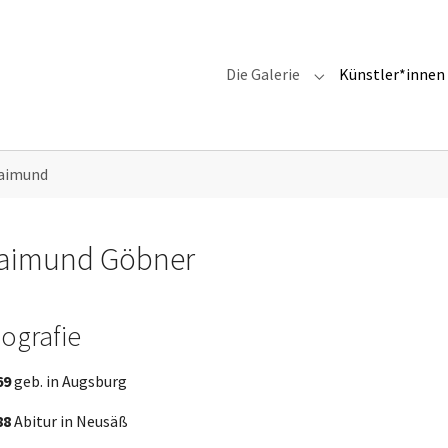
Die Galerie
Künstler*innen
Submenu for "Die G
Raimund
aimund Göbner
iografie
69
geb. in Augsburg
88
Abitur in Neusäß