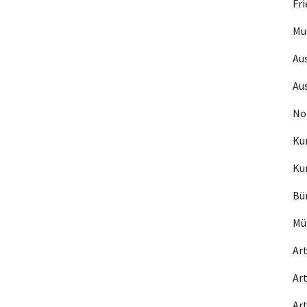
Fr
Mu
Au
Au
No
Ku
Ku
Bü
Mü
Ar
Ar
Ar