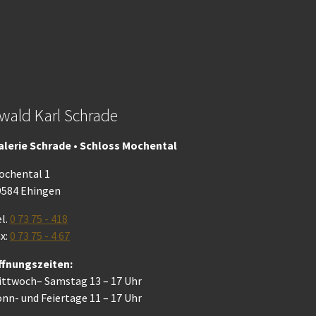
wald Karl Schrade
alerie Schrade • Schloss Mochental
ochental 1
9584 Ehingen
l.
0 73 75 - 418
x:
0 73 75 - 4 67
ffnungszeiten:
ittwoch– Samstag 13 – 17 Uhr
nn- und Feiertage 11 – 17 Uhr