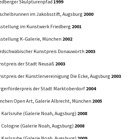
iedberger Skulpturenpfad
1999
schelbrunnen im Jakobsstift, Augsburg
2000
sstellung im Kunstwerk Friedberg
2001
sstellung K-Galerie, München
2002
rdschwäbischer Kunstpreis Donauwörth
2003
nstpreis der Stadt Neusäß
2003
nstpreis der Künstlervereinigung Die Ecke, Augsburg
2003
rgerförderpreis der Stadt Marktoberdorf
2004
nchen Open Art, Galerie Albrecht, München
2005
t Karlsruhe (Galerie Noah, Augsburg)
2008
t Cologne (Galerie Noah, Augsburg)
2008
t Karlsruhe (Galerie Noah, Augsburg)
2009