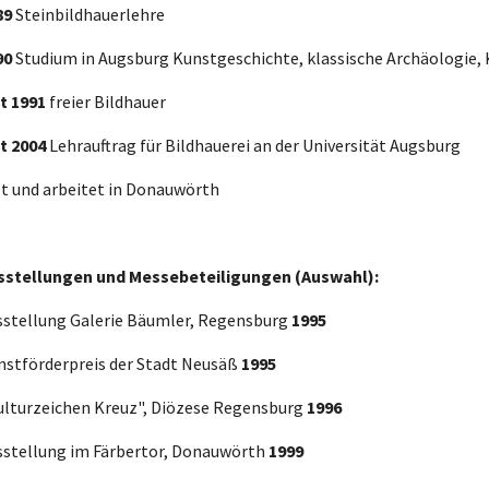
89
Steinbildhauerlehre
90
Studium in Augsburg Kunstgeschichte, klassische Archäologie,
t 1991
freier Bildhauer
t 2004
Lehrauftrag für Bildhauerei an der Universität Augsburg
bt und arbeitet in Donauwörth
sstellungen und Messebeteiligungen (Auswahl):
sstellung Galerie Bäumler, Regensburg
1995
nstförderpreis der Stadt Neusäß
1995
ulturzeichen Kreuz", Diözese Regensburg
1996
sstellung im Färbertor, Donauwörth
1999