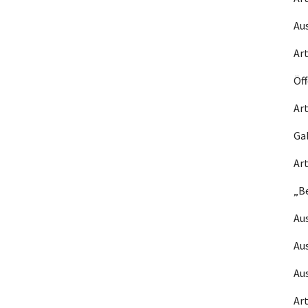
Aus
Art
Öf
Ar
Gal
Art
„B
Au
Au
Aus
Art