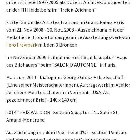
unterrichtete 1997-2005 als Dozent Architekturstudenten
an der FH Heidelberg im "freien Zeichnen"
219ter Salon des Artistes Francais im Grand Palais Paris
vom 21. Nov. 2008 - 30. Nov. 2008 - Auszeichnung mit der
Medaille de Bronze für das gesamte Ausstellungswerk von
Fero Freymark
mit den 3 Broncen
Im November 2009 Teilnahme mit 1 Stahlskulptur "Haus
des Bildhauers" beim "SALON D'AUTOMNE" in Paris.
Mai/ Juni 2011 "Dialog mit George Grosz + Ilse Bischoff"
(Eine seiner Meisterschülerinnen). Auftragswerk im Atelier
der ehem. Meisterschülerin in Vermont - USA. Als
gezeichneter Brief - 140 x 140 cm
2014 "PRIX VAL D'OR" Sektion Skulptur - 41. Salon St.
Amand-Montrond
Auszeichnung mit dem Prix "Toile d'Or" Section Peinture -
verliehen von der Federation de la Culture Francaise.