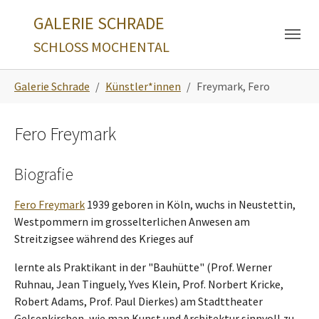
Skip to main navigation
Zum Hauptinhalt springen
Skip to page footer
GALERIE SCHRADE
SCHLOSS MOCHENTAL
Sie sind hier:
Galerie Schrade
Künstler*innen
Freymark, Fero
Fero Freymark
Biografie
Fero Freymark
1939 geboren in Köln, wuchs in Neustettin,
Westpommern im grosselterlichen Anwesen am
Streitzigsee während des Krieges auf
lernte als Praktikant in der "Bauhütte" (Prof. Werner
Ruhnau, Jean Tinguely, Yves Klein, Prof. Norbert Kricke,
Robert Adams, Prof. Paul Dierkes) am Stadttheater
Gelsenkirchen, wie man Kunst und Architektur sinnvoll zu