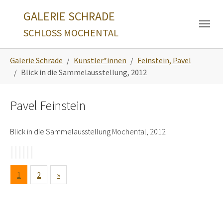
Skip to main navigation
Zum Hauptinhalt springen
Skip to page footer
GALERIE SCHRADE
SCHLOSS MOCHENTAL
Sie sind hier:
Galerie Schrade
Künstler*innen
Feinstein, Pavel
Blick in die Sammelausstellung, 2012
Pavel Feinstein
Blick in die Sammelausstellung Mochental, 2012
1
2
»