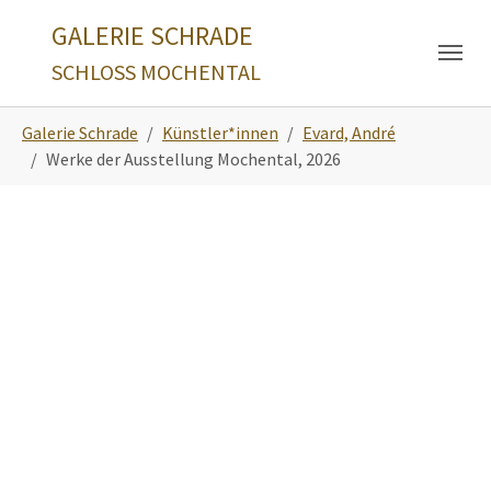
Skip to main navigation
Zum Hauptinhalt springen
Skip to page footer
GALERIE SCHRADE
SCHLOSS MOCHENTAL
Sie sind hier:
Galerie Schrade
Künstler*innen
Evard, André
Werke der Ausstellung Mochental, 2026