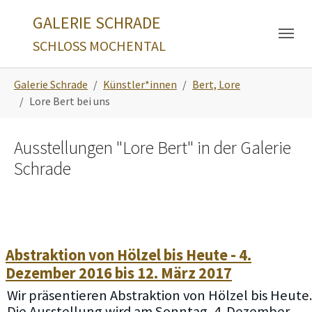
Skip to main navigation
Zum Hauptinhalt springen
Skip to page footer
GALERIE SCHRADE
SCHLOSS MOCHENTAL
Sie sind hier:
Galerie Schrade
Künstler*innen
Bert, Lore
Lore Bert bei uns
Ausstellungen "Lore Bert" in der Galerie
Schrade
Abstraktion von Hölzel bis Heute - 4.
Dezember 2016 bis 12. März 2017
Wir präsentieren Abstraktion von Hölzel bis Heute.
Die Ausstellung wird am Sonntag, 4. Dezember