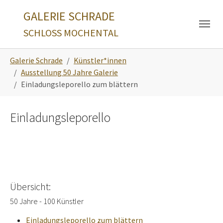
Skip to main navigation
Zum Hauptinhalt springen
Skip to page footer
GALERIE SCHRADE
SCHLOSS MOCHENTAL
Sie sind hier:
Galerie Schrade
Künstler*innen
Ausstellung 50 Jahre Galerie
Einladungsleporello zum blättern
Einladungsleporello
Übersicht:
50 Jahre - 100 Künstler
Einladungsleporello zum blättern