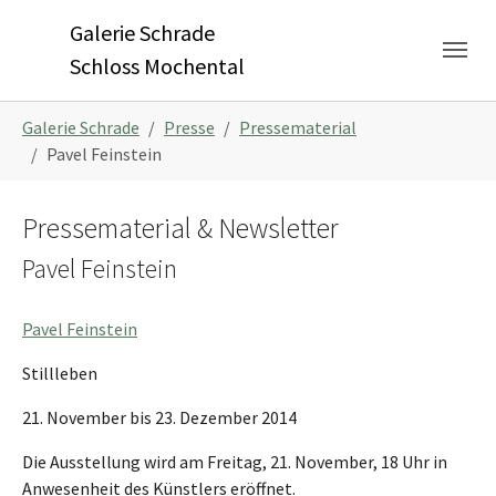
Skip to main navigation
Zum Hauptinhalt springen
Skip to page footer
Galerie Schrade
Schloss Mochental
Sie sind hier:
Galerie Schrade
Presse
Pressematerial
Pavel Feinstein
Pressematerial & Newsletter
Pavel Feinstein
Pavel Feinstein
Stillleben
21. November bis 23. Dezember 2014
Die Ausstellung wird am Freitag, 21. November, 18 Uhr in
Anwesenheit des Künstlers eröffnet.