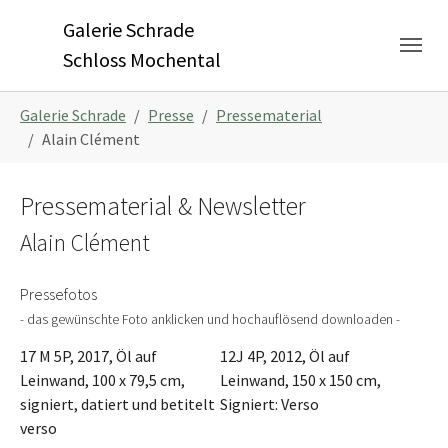
Skip to main navigation
Zum Hauptinhalt springen
Skip to page footer
Galerie Schrade
Schloss Mochental
Sie sind hier:
Galerie Schrade
Presse
Pressematerial
Alain Clément
Pressematerial & Newsletter
Alain Clément
Pressefotos
- das gewünschte Foto anklicken und hochauflösend downloaden -
17 M 5P, 2017, Öl auf
12J 4P, 2012, Öl auf
Leinwand, 100 x 79,5 cm,
Leinwand, 150 x 150 cm,
signiert, datiert und betitelt
Signiert: Verso
verso