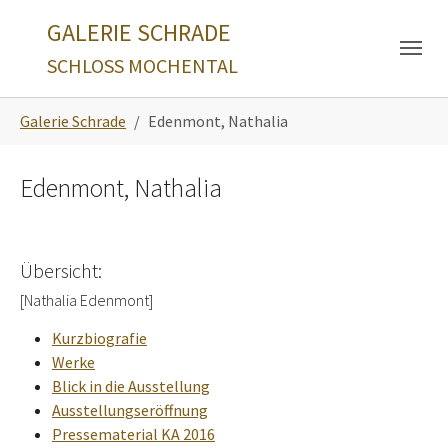
Skip to main navigation
Zum Hauptinhalt springen
Skip to page footer
GALERIE SCHRADE
SCHLOSS MOCHENTAL
Sie sind hier:
Galerie Schrade
Edenmont, Nathalia
Edenmont, Nathalia
Übersicht:
[Nathalia Edenmont]
Kurzbiografie
Werke
Blick in die Ausstellung
Ausstellungseröffnung
Pressematerial KA 2016