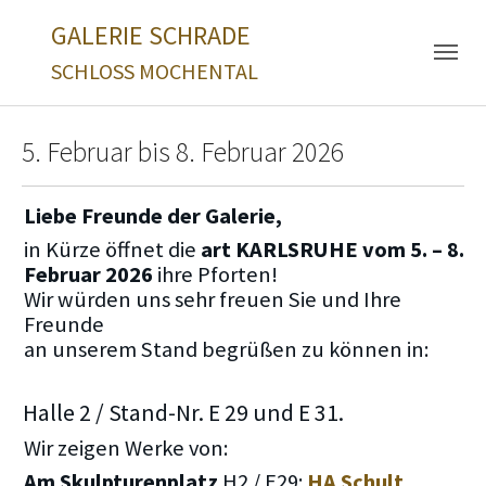
Skip to main navigation
Zum Hauptinhalt springen
Skip to page footer
GALERIE SCHRADE
SCHLOSS MOCHENTAL
5. Februar bis 8. Februar 2026
Liebe Freunde der Galerie,
in Kürze öffnet die
art KARLSRUHE vom 5. – 8.
Februar 2026
ihre Pforten!
Wir würden uns sehr freuen Sie und Ihre
Freunde
an unserem Stand begrüßen zu können in:
Halle 2 / Stand-Nr. E 29 und E 31.
Wir zeigen Werke von:
Am Skulpturenplatz
H2 / E29:
HA Schult