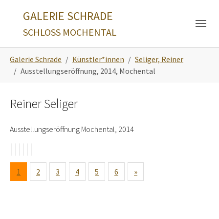
Skip to main navigation
Zum Hauptinhalt springen
Skip to page footer
GALERIE SCHRADE
SCHLOSS MOCHENTAL
Sie sind hier:
Galerie Schrade
Künstler*innen
Seliger, Reiner
Ausstellungseröffnung, 2014, Mochental
Reiner Seliger
Ausstellungseröffnung Mochental, 2014
1
2
3
4
5
6
»