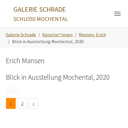
Skip to main navigation
Zum Hauptinhalt springen
Skip to page footer
GALERIE SCHRADE
SCHLOSS MOCHENTAL
Sie sind hier:
Galerie Schrade
Künstler*innen
Mansen, Erich
Blick in Ausstellung Mochental, 2020
Erich Mansen
Blick in Ausstellung Mochental, 2020
1
2
»