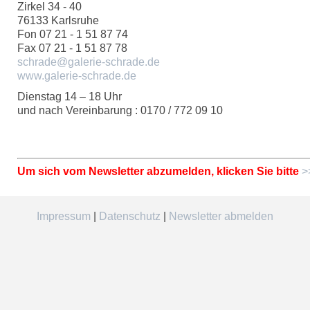
Zirkel 34 - 40
76133 Karlsruhe
Fon 07 21 - 1 51 87 74
Fax 07 21 - 1 51 87 78
schrade@galerie-schrade.de
www.galerie-schrade.de
Dienstag 14 – 18 Uhr
und nach Vereinbarung : 0170 / 772 09 10
Um sich vom Newsletter abzumelden, klicken Sie bitte
>
Impressum
|
Datenschutz
|
Newsletter abmelden