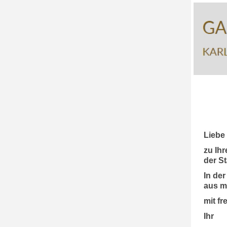
Liebe
zu Ihr
der S
In der
aus m
mit f
Ihr