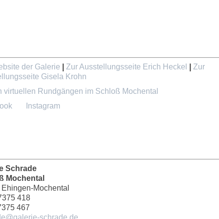
bsite der Galerie
|
Zur Ausstellungsseite Erich Heckel
|
Zur
llungsseite Gisela Krohn
n virtuellen Rundgängen im Schloß Mochental
ook
Instagram
ie Schrade
ß Mochental
 Ehingen-Mochental
7375 418
7375 467
de@galerie-schrade.de