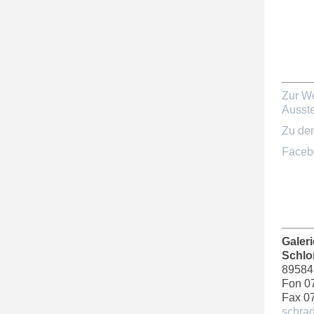
Zur We
Ausste
Zu de
Faceb
Galer
Schlo
89584
Fon 0
Fax 0
schra