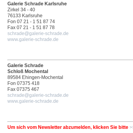
Galerie Schrade Karlsruhe
Zirkel 34 - 40
76133 Karlsruhe
Fon 07 21 - 1 51 87 74
Fax 07 21 - 1 51 87 78
schrade@galerie-schrade.de
www.galerie-schrade.de
Galerie Schrade
Schloß Mochental
89584 Ehingen-Mochental
Fon 07375 418
Fax 07375 467
schrade@galerie-schrade.de
www.galerie-schrade.de
Um sich vom Newsletter abzumelden, klicken Sie bitte
>